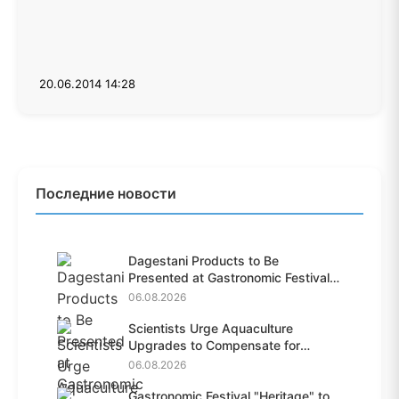
20.06.2014 14:28
Последние новости
Dagestani Products to Be
Presented at Gastronomic Festival
i...
06.08.2026
Scientists Urge Aquaculture
Upgrades to Compensate for
Habit...
06.08.2026
Gastronomic Festival "Heritage" to